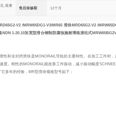
西北,港澳
售后保修期
12个月
D65G2-V2 /MRW65DG1-V3/MR65
滑块MRD65G2-V2 /MRW65DG
NDN 1-20.10加宽型滑台钢制防腐蚀
施耐博格滚柱式MRW65BG2
滑性和全封闭滑块是
MONORAIL
导轨的主要特性。在加工工件时，
速度。刚性的
MONORAIL
能改善工作振动，减小振动幅度
SCHNEE
了它多年的经验，MR型滑块规格型号如下：