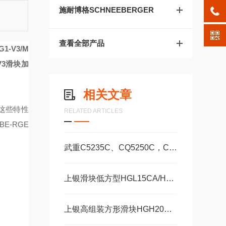
施耐博格SCHNEEBERGER
查看全部产品
1-V3/M
V3滑块加
相关文章
这些特性
RELATED ARTICLES
BE-RGE
武重C5235C、CQ5250C，C5250数控立式车床直线运动滑块WEH35CA/WEW35CC
上银滑块低方型HGL15CA/HA，HGL25CA/HA
上银高组装方形滑块HGH20CA、HGH25CA