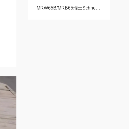
MRW65B/MRB65瑞士Schneeberger施耐博格滑块 导轨