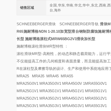
全国,华东,华南,华北,华中,东北,西南,
销售区域
台,海外
SCHNEEBERGER滑块 SCHNEEBERGER导轨
滑块MR
R65
施耐博格NDN 1-20.10加宽型滑台钢制防腐蚀
施耐博格
长型
施耐博格滚柱式MRW65BG2V3滑块加长型
施耐博格滚柱滑块
MR
型特性 ：
滚柱滑块
MR
型
-
高刚性，的动态和静态载荷能力，运行平
不仅能提高工作的几何精度和表面质量，而且能提高加工
R
在滚柱型及摩擦导轨的设计、生产和使用中系统地应用
MRA25 MRA35 MRA45 MRA55
MRA25G0V1 MRA35G0V1
MRA45G0V
1MRA55G0V1
MRA25G1V1 MRA35G1V1
MRA45G1V1
MRA55G1V1
MRA25G2V1 MRA35G2V1
MRA45G2V1
MRA55G2V1
MRA25G3V1
MRA35G3V1
MRA45G3V1
MRA55G3V1