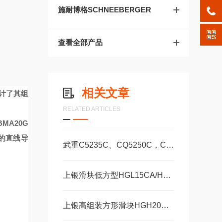
施耐博格SCHNEEBERGER
查看全部产品
相关文章
计了其组
RELATED ARTICLES
BMA20G
的直线导
武重C5235C、CQ5250C，C5250数控立式车床直线运动滑块WEH35CA/WEW35CC
上银滑块低方型HGL15CA/HA，HGL25CA/HA
上银高组装方形滑块HGH20CA、HGH25CA