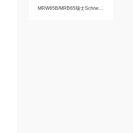
MRW65B/MRB65瑞士Schneeberger施耐博格滑块 导轨