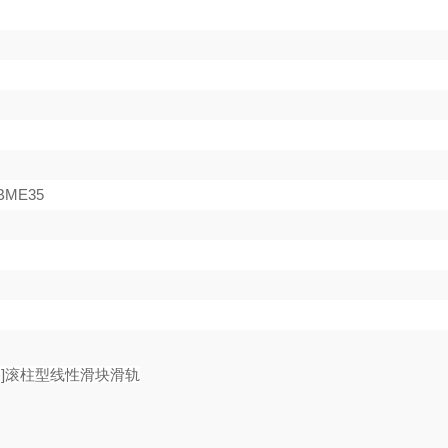
BME35
格
]
滚柱型线性滑块滑轨