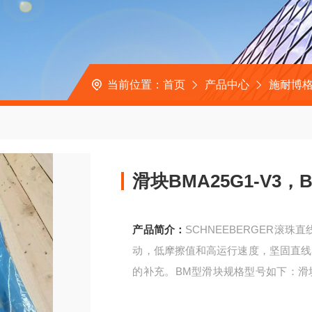
当前位置：
首页
产品中心
施耐博格
滑块BMA25G1-V3，
产品简介：
SCHNEEBERGER滚
动，低摩擦值和高运行速度，坚固直线
的补充。BM型滑块规格型号如下：滑块BMA
2智能装备轴承