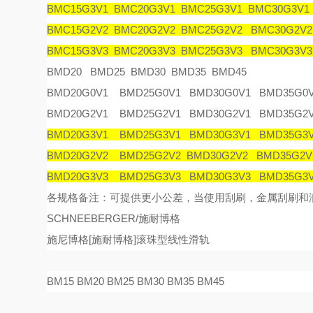
BMC15G3V1 BMC20G3V1 BMC25G3V1 BMC30G3V1
BMC15G2V2 BMC20G2V2 BMC25G2V2 BMC30G2V2
BMC15G3V3 BMC20G3V3 BMC25G3V3 BMC30G3V
BMD20 BMD25 BMD30 BMD35 BMD45
BMD20G0V1 BMD25G0V1 BMD30G0V1 BMD35G0
BMD20G2V1 BMD25G2V1 BMD30G2V1 BMD35G2
BMD20G3V1 BMD25G3V1 BMD30G3V1 BMD35G3
BMD20G2V2 BMD25G2V2 BMD30G2V2 BMD35G2V
BMD20G3V3 BMD25G3V3 BMD30G3V3 BMD35G3
各规格备注：可提供更小公差，当使用刮刷，金属刮刷和
SCHNEEBERGER/施耐博格
施尼博格
[
施耐博格
]
滚珠型线性滑
轨
BM15 BM20 BM25 BM30 BM35 BM45