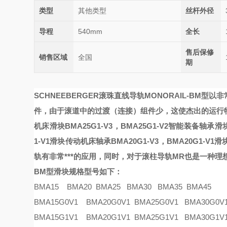
类型
其他类型
丝杆外径
导程
540mm
全长
售后保修
销售区域
全国
期
SCHNEEBERGER滚珠直线导轨
MONORAIL-BM
型以非
件，由于滚道中的过渡（连接）组件少，这使杰出的运行
机床
滑块BMA25G1-V3，BMA25G1-V2智能装备轴承
滑块
1-V1滑块传动
机床轴承BMA20G1-V3，BMA20G1-V1
轨有非常***的应用，同时，对于滚柱导轨
MR
也是一种理
BM型滑块规格型号如下：
BMA15 BMA20 BMA25 BMA30 BMA35 BMA45
BMA15G0V1 BMA20G0V1 BMA25G0V1 BMA30G0V
BMA15G1V1 BMA20G1V1 BMA25G1V1 BMA30G1V