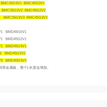
 BMC35G3V1 BMC45G3V1
 BMC35G2V2 BMC45G2V2
3 BMC35G3V3 BMC45G3V3
V1 BMD45G0V1
V1 BMD45G2V1
V1 BMD45G3V1
2 BMD45G2V2
V3 BMD45G3V3
润滑金属板，整个
L
长度会增加。