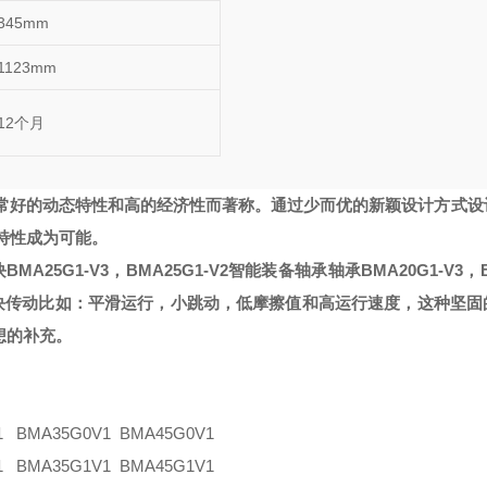
345mm
1123mm
12个月
常好的动态特性和高的经济性而著称。通过少而优的新颖设计方式设
特性成为可能。
BMA25G1-V3，BMA25G1-V2智能装备轴承
轴承BMA20G1-V3，
滑块传动
比如：平滑运行，小跳动，低摩擦值和高运行速度，这种坚固
想的补充。
1 BMA35G0V1 BMA45G0V1
1 BMA35G1V1 BMA45G1V1