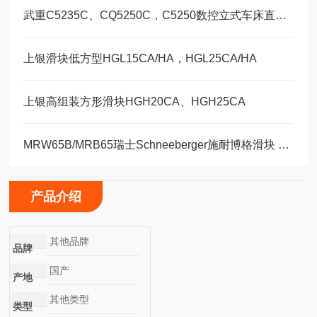
武重C5235C、CQ5250C，C5250数控立式车床直线运动滑块WEH35CA/WEW35CC
上银滑块低方型HGL15CA/HA，HGL25CA/HA
上银高组装方形滑块HGH20CA、HGH25CA
MRW65B/MRB65瑞士Schneeberger施耐博格滑块 导轨
产品介绍
其他品牌
品牌
国产
产地
其他类型
类型