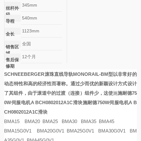
345mm
丝杆外
径
540mm
导程
1123mm
全长
全国
销售区
域
12个月
售后保
修期
SCHNEEBERGER滚珠直线导轨
MONORAIL-BM
型以非常好的
动态特性和高的经济性而著称。通过少而优的新颖设计方式设计
了其组件，由于滚道中的过渡（连接）组件少，这使
施
施耐德75
0W伺服电机A BCH0802012A1C滑块
施耐德750W伺服电机A B
CH0802012A1C滑块
BMA15 BMA20 BMA25 BMA30 BMA35 BMA45
BMA15G0V1 BMA20G0V1 BMA25G0V1 BMA30G0V1 BM
A35G0V1 BMA45G0V1