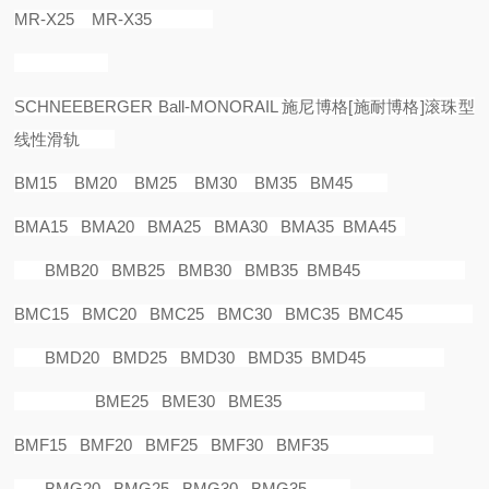
MR-X25 MR-X35
SCHNEEBERGER Ball-MONORAIL
施尼博格
[
施耐博格
]
滚珠型
线性滑轨
BM15 BM20 BM25 BM30 BM35 BM45
BMA15 BMA20 BMA25 BMA30 BMA35 BMA45
BMB20 BMB25 BMB30 BMB35 BMB45
BMC15 BMC20 BMC25 BMC30 BMC35 BMC45
BMD20 BMD25 BMD30 BMD35 BMD45
BME25 BME30 BME35
BMF15 BMF20 BMF25 BMF30 BMF35
BMG20 BMG25 BMG30 BMG35