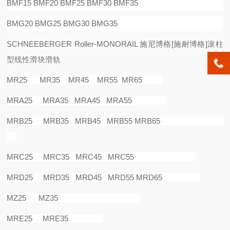
BMF15 BMF20 BMF25 BMF30 BMF35
BMG20 BMG25 BMG30 BMG35
SCHNEEBERGER Roller-MONORAIL
施尼博格
[
施耐博格
]
滚柱
型线性滑块滑轨
MR25 MR35 MR45 MR55 MR65
MRA25 MRA35 MRA45 MRA55
MRB25 MRB35 MRB45 MRB55 MRB65
MRC25 MRC35 MRC45 MRC55
MRD25 MRD35 MRD45 MRD55 MRD65
MZ25 MZ35
MRE25 MRE35