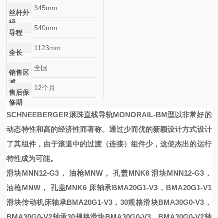
345mm
丝杆外
径
540mm
导程
1123mm
全长
全国
销售区
域
12个月
售后保
修期
SCHNEEBERGER滚珠直线导轨
MONORAIL-BM
型以非常好的
动态特性和高的经济性而著称。通过少而优的新颖设计方式设计
了其组件，由于滚道中的过渡（连接）组件少，这使杰出的运行
特性成为可能。
滑块MNN12-G3， 油枪MNW， 孔盖MNK6
滑块MNN12-G3，
油枪MNW， 孔盖MNK6
床轴承BMA20G1-V3，BMA20G1-V1
滑块传动
机床轴承BMA20G1-V3，
30规格滑块BMA30G0-V3，
BMA30G0-V2轴承
30规格滑块BMA30G0-V3，BMA30G0-V2轴