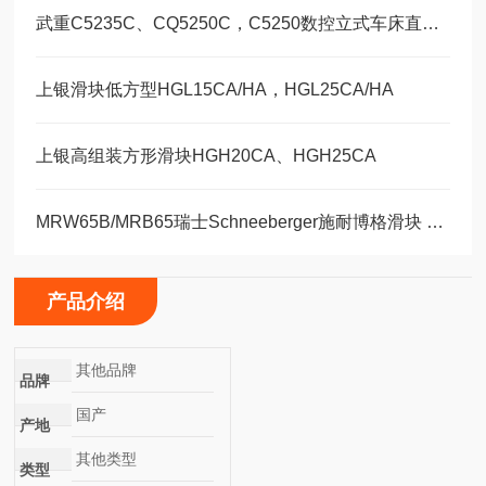
武重C5235C、CQ5250C，C5250数控立式车床直线运动滑块WEH35CA/WEW35CC
上银滑块低方型HGL15CA/HA，HGL25CA/HA
上银高组装方形滑块HGH20CA、HGH25CA
MRW65B/MRB65瑞士Schneeberger施耐博格滑块 导轨
产品介绍
其他品牌
品牌
国产
产地
其他类型
类型