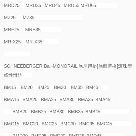
MRD25 MRD35 MRD45 MRD55 MRD65
MZ25 MZ35
MRE25 MRE35
MR-X25 MR-X35
SCHNEEBERGER Ball-MONORAIL
施尼博格
[
施耐博格
]
滚珠型
线性滑轨
BM15 BM20 BM25 BM30 BM35 BM45
BMA15 BMA20 BMA25 BMA30 BMA35 BMA45
BMB20 BMB25 BMB30 BMB35 BMB45
BMC15 BMC20 BMC25 BMC30 BMC35 BMC45
BMD20 BMD25 BMD30 BMD35 BMD45