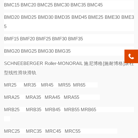
BMC15 BMC20 BMC25 BMC30 BMC35 BMC45
BMD20 BMD25 BMD30 BMD35 BMD45 BME25 BME30 BME3
5
BMF15 BMF20 BMF25 BMF30 BMF35
BMG20 BMG25 BMG30 BMG35
SCHNEEBERGER Roller-MONORAIL
施尼博格
[
施耐博格
]
滚柱
型线性滑块滑轨
MR25 MR35 MR45 MR55 MR65
MRA25 MRA35 MRA45 MRA55
MRB25 MRB35 MRB45 MRB55 MRB65
MRC25 MRC35 MRC45 MRC55