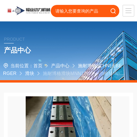
PRODUCT
产品中心
当前位置：
首页
产品中心
施耐博格SCHNEEBE
RGER
滑块
施耐博格滑块MNN12-G3， 油枪MNW，
孔盖MNK6