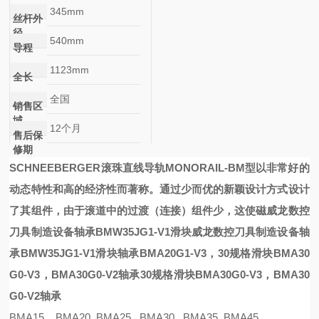
345mm
丝杆外
径
540mm
导程
1123mm
全长
全国
销售区
域
12个月
售后保
修期
SCHNEEBERGER滚珠直线导轨
MONORAIL-BM
型以非常好的
动态特性和高的经济性而著称。通过少而优的新颖设计方式设计
了其组件，由于滚道中的过渡（连接）组件少，这使
磁
威龙数控
刀具制造设备轴承BMW35JG1-V1滑块
威龙数控刀具制造设备轴
承BMW35JG1-V1滑块
轴承BMA20G1-V3，
30规格滑块BMA30
G0-V3，BMA30G0-V2轴承
30规格滑块BMA30G0-V3，BMA30
G0-V2轴承
BMA15 BMA20 BMA25 BMA30 BMA35 BMA45