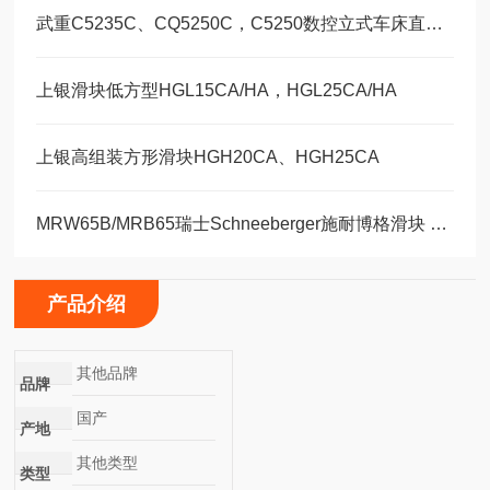
武重C5235C、CQ5250C，C5250数控立式车床直线运动滑块WEH35CA/WEW35CC
上银滑块低方型HGL15CA/HA，HGL25CA/HA
上银高组装方形滑块HGH20CA、HGH25CA
MRW65B/MRB65瑞士Schneeberger施耐博格滑块 导轨
产品介绍
其他品牌
品牌
国产
产地
其他类型
类型