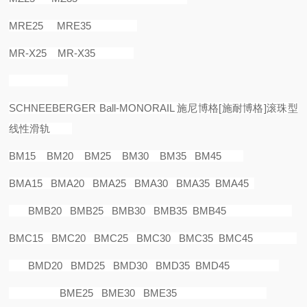
MRE25 MRE35
MR-X25 MR-X35
SCHNEEBERGER Ball-MONORAIL
施尼博格
[
施耐博格
]
滚珠型
线性滑轨
BM15 BM20 BM25 BM30 BM35 BM45
BMA15 BMA20 BMA25 BMA30 BMA35 BMA45
BMB20 BMB25 BMB30 BMB35 BMB45
BMC15 BMC20 BMC25 BMC30 BMC35 BMC45
BMD20 BMD25 BMD30 BMD35 BMD45
BME25 BME30 BME35