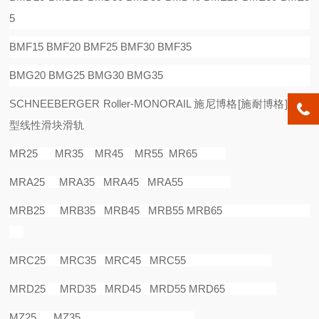
5
BMF15 BMF20 BMF25 BMF30 BMF35
BMG20 BMG25 BMG30 BMG35
SCHNEEBERGER Roller-MONORAIL
施尼博格
[
施耐博格
]
滚柱
型线性滑块滑轨
MR25 MR35 MR45 MR55 MR65
MRA25 MRA35 MRA45 MRA55
MRB25 MRB35 MRB45 MRB55 MRB65
MRC25 MRC35 MRC45 MRC55
MRD25 MRD35 MRD45 MRD55 MRD65
MZ25 MZ35