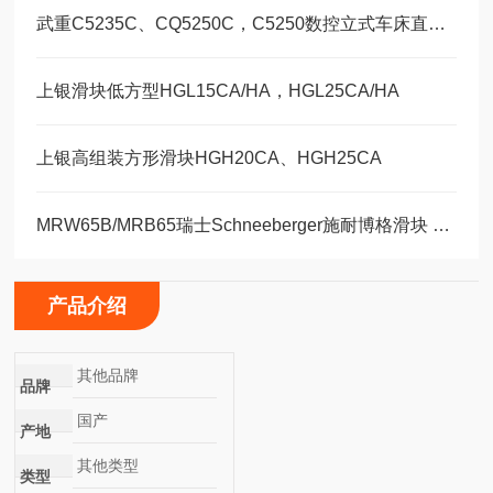
武重C5235C、CQ5250C，C5250数控立式车床直线运动滑块WEH35CA/WEW35CC
上银滑块低方型HGL15CA/HA，HGL25CA/HA
上银高组装方形滑块HGH20CA、HGH25CA
MRW65B/MRB65瑞士Schneeberger施耐博格滑块 导轨
产品介绍
其他品牌
品牌
国产
产地
其他类型
类型