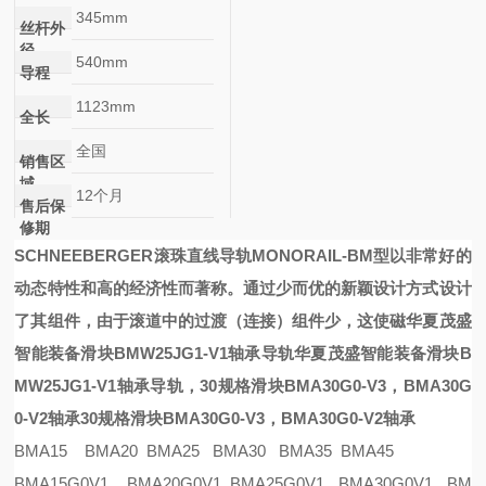
345mm
丝杆外
径
540mm
导程
1123mm
全长
全国
销售区
域
12个月
售后保
修期
SCHNEEBERGER滚珠直线导轨
MONORAIL-BM
型以非常好的
动态特性和高的经济性而著称。通过少而优的新颖设计方式设计
了其组件，由于滚道中的过渡（连接）组件少，这使
磁
华夏茂盛
智能装备滑块BMW25JG1-V1轴承导轨
华夏茂盛智能装备滑块B
MW25JG1-V1轴承导轨
，
30规格滑块BMA30G0-V3，BMA30G
0-V2轴承
30规格滑块BMA30G0-V3，BMA30G0-V2轴承
BMA15 BMA20 BMA25 BMA30 BMA35 BMA45
BMA15G0V1 BMA20G0V1 BMA25G0V1 BMA30G0V1 BM