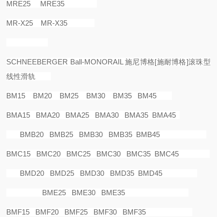
MRE25 MRE35
MR-X25 MR-X35
SCHNEEBERGER Ball-MONORAIL
施尼博格
[
施耐博格
]
滚珠型
线性滑轨
BM15 BM20 BM25 BM30 BM35 BM45
BMA15 BMA20 BMA25 BMA30 BMA35 BMA45
BMB20 BMB25 BMB30 BMB35 BMB45
BMC15 BMC20 BMC25 BMC30 BMC35 BMC45
BMD20 BMD25 BMD30 BMD35 BMD45
BME25 BME30 BME35
BMF15 BMF20 BMF25 BMF30 BMF35