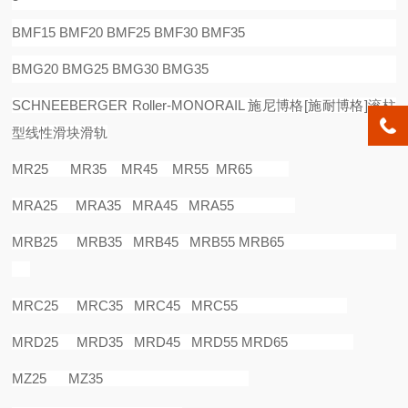
BMF15 BMF20 BMF25 BMF30 BMF35
BMG20 BMG25 BMG30 BMG35
SCHNEEBERGER Roller-MONORAIL
施尼博格
[
施耐博格
]
滚柱
型线性滑块滑轨
MR25 MR35 MR45 MR55 MR65
MRA25 MRA35 MRA45 MRA55
MRB25 MRB35 MRB45 MRB55 MRB65
MRC25 MRC35 MRC45 MRC55
MRD25 MRD35 MRD45 MRD55 MRD65
MZ25 MZ35