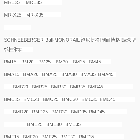
MRE25 MRE35
MR-X25 MR-X35
SCHNEEBERGER Ball-MONORAIL
施尼博格
[
施耐博格
]
滚珠型
线性滑轨
BM15 BM20 BM25 BM30 BM35 BM45
BMA15 BMA20 BMA25 BMA30 BMA35 BMA45
BMB20 BMB25 BMB30 BMB35 BMB45
BMC15 BMC20 BMC25 BMC30 BMC35 BMC45
BMD20 BMD25 BMD30 BMD35 BMD45
BME25 BME30 BME35
BMF15 BMF20 BMF25 BMF30 BMF35