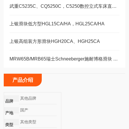
武重C5235C、CQ5250C，C5250数控立式车床直线运动滑块WEH35CA/WEW35CC
上银滑块低方型HGL15CA/HA，HGL25CA/HA
上银高组装方形滑块HGH20CA、HGH25CA
MRW65B/MRB65瑞士Schneeberger施耐博格滑块 导轨
产品介绍
其他品牌
品牌
国产
产地
其他类型
类型