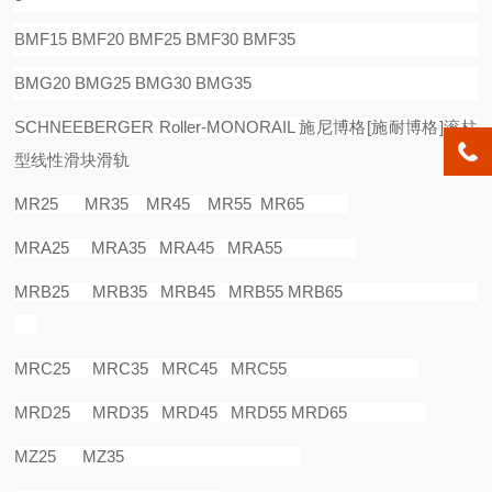
BMF15 BMF20 BMF25 BMF30 BMF35
BMG20 BMG25 BMG30 BMG35
SCHNEEBERGER Roller-MONORAIL
施尼博格
[
施耐博格
]
滚柱
型线性滑块滑轨
MR25 MR35 MR45 MR55 MR65
MRA25 MRA35 MRA45 MRA55
MRB25 MRB35 MRB45 MRB55 MRB65
MRC25 MRC35 MRC45 MRC55
MRD25 MRD35 MRD45 MRD55 MRD65
MZ25 MZ35