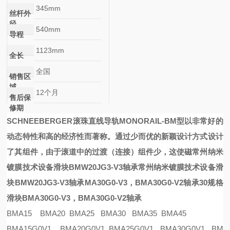
345mm
丝杆外
径
540mm
导程
1123mm
全长
全国
销售区
域
12个月
售后保
修期
SCHNEEBERGER滚珠直线导轨
MONORAIL-BM
型以非常好的
动态特性和高的经济性而著称。通过少而优的新颖设计方式设计
了其组件，由于滚道中的过渡（连接）组件少，这使
磁
常州纳米
镀膜技术设备滑块BMW20JG3-V3轴承
常州纳米镀膜技术设备滑
块BMW20JG3-V3轴承
MA30G0-V3，BMA30G0-V2轴承
30规格
滑块BMA30G0-V3，BMA30G0-V2轴承
BMA15 BMA20 BMA25 BMA30 BMA35 BMA45
BMA15G0V1 BMA20G0V1 BMA25G0V1 BMA30G0V1 BM