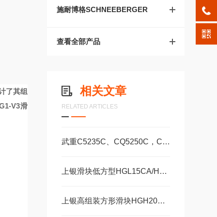
施耐博格SCHNEEBERGER
查看全部产品
相关文章
计了其组
1-V3滑
RELATED ARTICLES
武重C5235C、CQ5250C，C5250数控立式车床直线运动滑块WEH35CA/WEW35CC
上银滑块低方型HGL15CA/HA，HGL25CA/HA
上银高组装方形滑块HGH20CA、HGH25CA