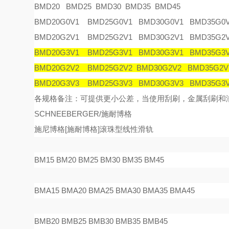
BMD20 BMD25 BMD30 BMD35 BMD45
BMD20G0V1 BMD25G0V1 BMD30G0V1 BMD35G0
BMD20G2V1 BMD25G2V1 BMD30G2V1 BMD35G2
BMD20G3V1 BMD25G3V1 BMD30G3V1 BMD35G3
BMD20G2V2 BMD25G2V2 BMD30G2V2 BMD35G2V
BMD20G3V3 BMD25G3V3 BMD30G3V3 BMD35G3
各规格备注：可提供更小公差，当使用刮刷，金属刮刷和
SCHNEEBERGER/施耐博格
施尼博格
[
施耐博格
]
滚珠型线性滑
轨
BM15 BM20 BM25 BM30 BM35 BM45
BMA15 BMA20 BMA25 BMA30 BMA35 BMA45
BMB20 BMB25 BMB30 BMB35 BMB45