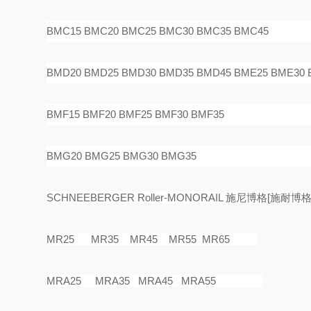
BMC15 BMC20 BMC25 BMC30 BMC35 BMC45
BMD20 BMD25 BMD30 BMD35 BMD45 BME25 BME30 
BMF15 BMF20 BMF25 BMF30 BMF35
BMG20 BMG25 BMG30 BMG35
SCHNEEBERGER Roller-MONORAIL
施尼博格
[
施耐博
MR25 MR35 MR45 MR55 MR65
MRA25 MRA35 MRA45 MRA55