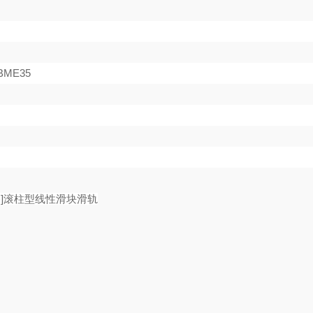
BME35
格
]
滚柱型线性滑块滑轨