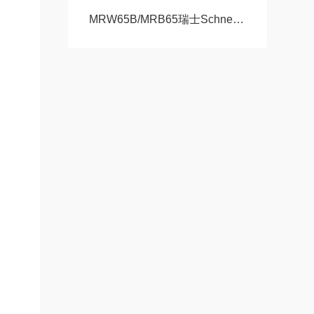
MRW65B/MRB65瑞士Schneeberger施耐博格滑块 导轨