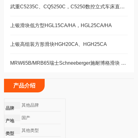
武重C5235C、CQ5250C，C5250数控立式车床直线运动滑块WEH35CA/WEW35CC
上银滑块低方型HGL15CA/HA，HGL25CA/HA
上银高组装方形滑块HGH20CA、HGH25CA
MRW65B/MRB65瑞士Schneeberger施耐博格滑块 导轨
产品介绍
其他品牌
品牌
国产
产地
其他类型
类型