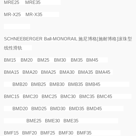
MRE25 MRE35
MR-X25 MR-X35
SCHNEEBERGER Ball-MONORAIL
施尼博格
[
施耐博格
]
滚珠型
线性滑轨
BM15 BM20 BM25 BM30 BM35 BM45
BMA15 BMA20 BMA25 BMA30 BMA35 BMA45
BMB20 BMB25 BMB30 BMB35 BMB45
BMC15 BMC20 BMC25 BMC30 BMC35 BMC45
BMD20 BMD25 BMD30 BMD35 BMD45
BME25 BME30 BME35
BMF15 BMF20 BMF25 BMF30 BMF35