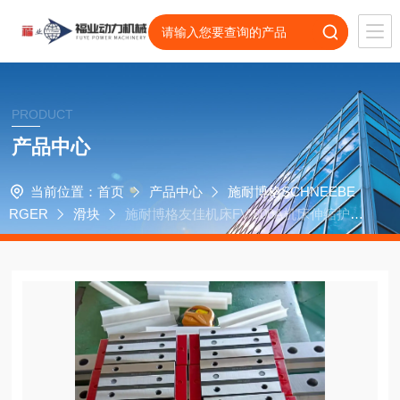
PRODUCT
产品中心
当前位置：
首页
产品中心
施耐博格SCHNEEBE
RGER
滑块
施耐博格友佳机床FV-800A机床伸缩护板
排屑槽滑块