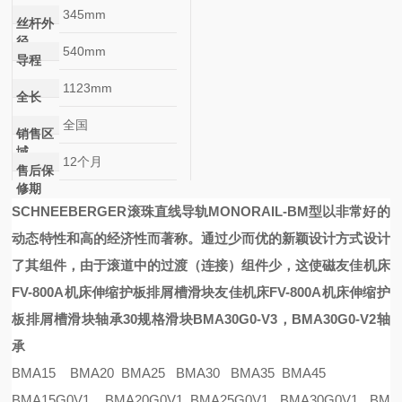
345mm
丝杆外
径
540mm
导程
1123mm
全长
全国
销售区
域
12个月
售后保
修期
SCHNEEBERGER滚珠直线导轨
MONORAIL-BM
型以非常好的
动态特性和高的经济性而著称。通过少而优的新颖设计方式设计
了其组件，由于滚道中的过渡（连接）组件少，这使
磁
友佳机床
FV-800A机床伸缩护板排屑槽滑块
友佳机床FV-800A机床伸缩护
板排屑槽滑块
轴承
30规格滑块BMA30G0-V3，BMA30G0-V2轴
承
BMA15 BMA20 BMA25 BMA30 BMA35 BMA45
BMA15G0V1 BMA20G0V1 BMA25G0V1 BMA30G0V1 BM