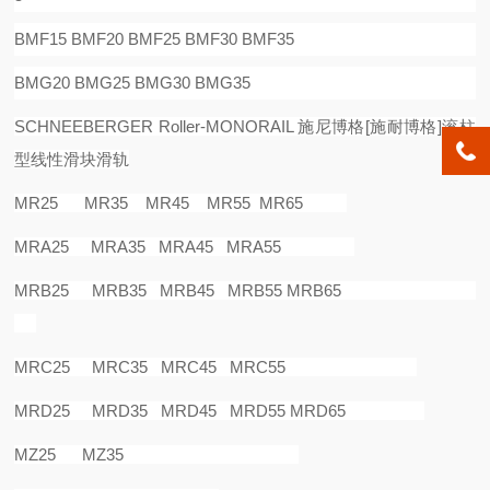
BMF15 BMF20 BMF25 BMF30 BMF35
BMG20 BMG25 BMG30 BMG35
SCHNEEBERGER Roller-MONORAIL
施尼博格
[
施耐博格
]
滚柱
型线性滑块滑轨
MR25 MR35 MR45 MR55 MR65
MRA25 MRA35 MRA45 MRA55
MRB25 MRB35 MRB45 MRB55 MRB65
MRC25 MRC35 MRC45 MRC55
MRD25 MRD35 MRD45 MRD55 MRD65
MZ25 MZ35