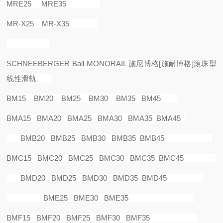
MRE25 MRE35
MR-X25 MR-X35
SCHNEEBERGER Ball-MONORAIL
施尼博格
[
施耐博格
]
滚珠型
线性滑轨
BM15 BM20 BM25 BM30 BM35 BM45
BMA15 BMA20 BMA25 BMA30 BMA35 BMA45
BMB20 BMB25 BMB30 BMB35 BMB45
BMC15 BMC20 BMC25 BMC30 BMC35 BMC45
BMD20 BMD25 BMD30 BMD35 BMD45
BME25 BME30 BME35
BMF15 BMF20 BMF25 BMF30 BMF35