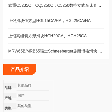
武重C5235C、CQ5250C，C5250数控立式车床直线运动滑块WEH35CA/WEW35CC
上银滑块低方型HGL15CA/HA，HGL25CA/HA
上银高组装方形滑块HGH20CA、HGH25CA
MRW65B/MRB65瑞士Schneeberger施耐博格滑块 导轨
产品介绍
其他品牌
品牌
国产
产地
其他类型
类型