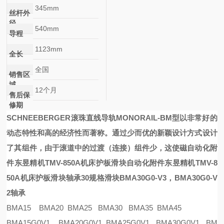
345mm
丝杆外
径
540mm
导程
1123mm
全长
全国
销售区
域
12个月
售后保
修期
SCHNEEBERGER滚珠直线导轨
MONORAIL-BM
型以非常好的
动态特性和高的经济性而著称。通过少而优的新颖设计方式设计
了其组件，由于滚道中的过渡（连接）组件少，这使
磁
自动化附
件东昱精机TMV-850A机床护板滑块
自动化附件东昱精机TMV-8
50A机床护板滑块
轴承
30规格滑块BMA30G0-V3，BMA30G0-V
2轴承
BMA15 BMA20 BMA25 BMA30 BMA35 BMA45
BMA15G0V1 BMA20G0V1 BMA25G0V1 BMA30G0V1 BM