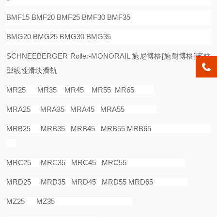
BMF15 BMF20 BMF25 BMF30 BMF35
BMG20 BMG25 BMG30 BMG35
SCHNEEBERGER Roller-MONORAIL
施尼博格
[
施耐博格
]
滚柱
型线性滑块滑轨
MR25 MR35 MR45 MR55 MR65
MRA25 MRA35 MRA45 MRA55
MRB25 MRB35 MRB45 MRB55 MRB65
MRC25 MRC35 MRC45 MRC55
MRD25 MRD35 MRD45 MRD55 MRD65
MZ25 MZ35