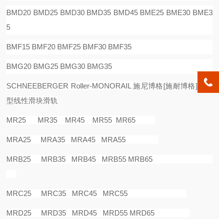
BMD20 BMD25 BMD30 BMD35 BMD45 BME25 BME30 BME3
5
BMF15 BMF20 BMF25 BMF30 BMF35
BMG20 BMG25 BMG30 BMG35
SCHNEEBERGER Roller-MONORAIL
施尼博格
[
施耐博格
]
滚柱
型线性滑块滑轨
MR25 MR35 MR45 MR55 MR65
MRA25 MRA35 MRA45 MRA55
MRB25 MRB35 MRB45 MRB55 MRB65
MRC25 MRC35 MRC45 MRC55
MRD25 MRD35 MRD45 MRD55 MRD65