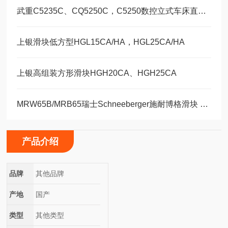
武重C5235C、CQ5250C，C5250数控立式车床直线运动滑块WEH35CA/WEW35CC
上银滑块低方型HGL15CA/HA，HGL25CA/HA
上银高组装方形滑块HGH20CA、HGH25CA
MRW65B/MRB65瑞士Schneeberger施耐博格滑块 导轨
产品介绍
品牌
其他品牌
产地
国产
类型
其他类型