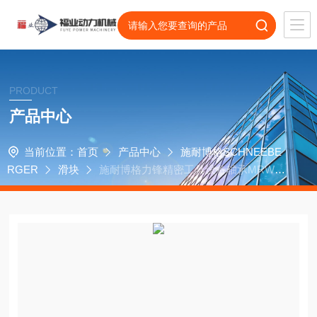
PRODUCT
产品中心
当前位置：
首页
产品中心
施耐博格SCHNEEBE
RGER
滑块
施耐博格力锋精密工具设备轴承MRW10
0BG1-V1滑块