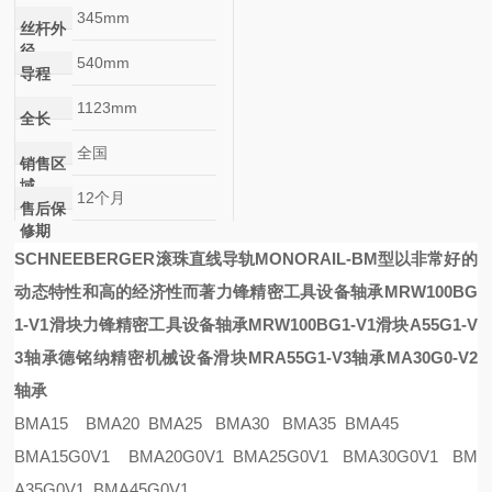
345mm
丝杆外
径
540mm
导程
1123mm
全长
全国
销售区
域
12个月
售后保
修期
SCHNEEBERGER滚珠直线导轨
MONORAIL-BM
型以非常好的
动态特性和高的经济性而著
力锋精密工具设备轴承MRW100BG
1-V1滑块
力锋精密工具设备轴承MRW100BG1-V1滑块
A55G1-V
3轴承
德铭纳精密机械设备滑块MRA55G1-V3轴承
MA30G0-V2
轴承
BMA15 BMA20 BMA25 BMA30 BMA35 BMA45
BMA15G0V1 BMA20G0V1 BMA25G0V1 BMA30G0V1 BM
A35G0V1 BMA45G0V1