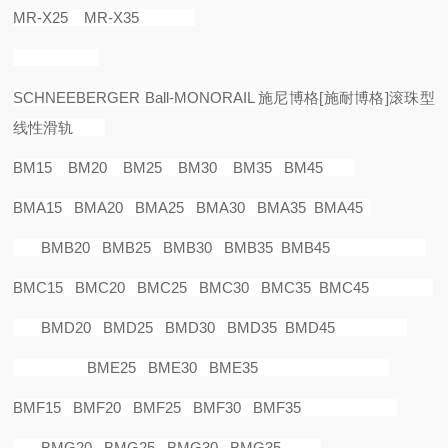
MR-X25 MR-X35
SCHNEEBERGER Ball-MONORAIL
施尼博格
[
施耐博格
]
滚珠型
线性滑轨
BM15 BM20 BM25 BM30 BM35 BM45
BMA15 BMA20 BMA25 BMA30 BMA35 BMA45
BMB20 BMB25 BMB30 BMB35 BMB45
BMC15 BMC20 BMC25 BMC30 BMC35 BMC45
BMD20 BMD25 BMD30 BMD35 BMD45
BME25 BME30 BME35
BMF15 BMF20 BMF25 BMF30 BMF35
BMG20 BMG25 BMG30 BMG35