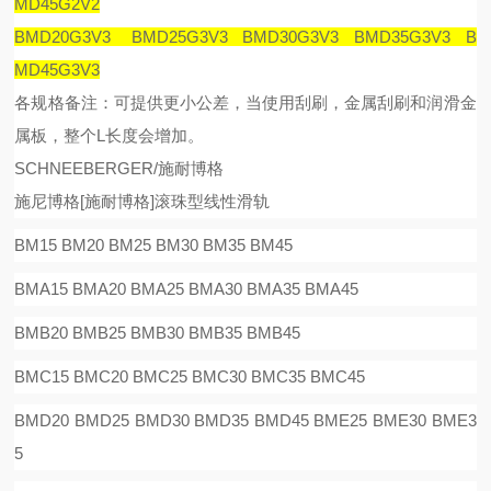
MD45G2V2
BMD20G3V3 BMD25G3V3 BMD30G3V3 BMD35G3V3 B
MD45G3V3
各规格备注：可提供更小公差，当使用刮刷，金属刮刷和润滑金
属板，整个
L
长度会增加。
SCHNEEBERGER/施耐博格
施尼博格
[
施耐博格
]
滚珠型线性滑
轨
BM15 BM20 BM25 BM30 BM35 BM45
BMA15 BMA20 BMA25 BMA30 BMA35 BMA45
BMB20 BMB25 BMB30 BMB35 BMB45
BMC15 BMC20 BMC25 BMC30 BMC35 BMC45
BMD20 BMD25 BMD30 BMD35 BMD45 BME25 BME30 BME3
5