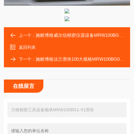
施耐博格威尔信精密仪器设备MRW100BG2-V2滑块导轨
上一个：
返回列表
施耐博格法兰滑块100大规格MRW100BG0-V3重载型
下一个：
在线留言