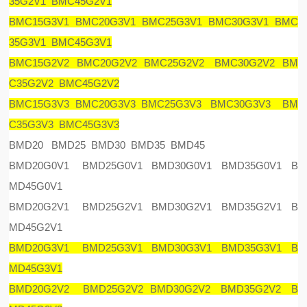
35G2V1 BMC45G2V1
BMC15G3V1 BMC20G3V1 BMC25G3V1 BMC30G3V1 BMC
35G3V1 BMC45G3V1
BMC15G2V2 BMC20G2V2 BMC25G2V2 BMC30G2V2 BM
C35G2V2 BMC45G2V2
BMC15G3V3 BMC20G3V3 BMC25G3V3 BMC30G3V3 BM
C35G3V3 BMC45G3V3
BMD20 BMD25 BMD30 BMD35 BMD45
BMD20G0V1 BMD25G0V1 BMD30G0V1 BMD35G0V1 B
MD45G0V1
BMD20G2V1 BMD25G2V1 BMD30G2V1 BMD35G2V1 B
MD45G2V1
BMD20G3V1 BMD25G3V1 BMD30G3V1 BMD35G3V1 B
MD45G3V1
BMD20G2V2 BMD25G2V2 BMD30G2V2 BMD35G2V2 B