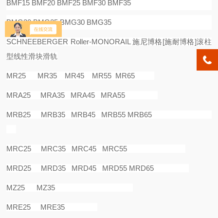
BMF15 BMF20 BMF25 BMF30 BMF35
BMG20 BMG25 BMG30 BMG35
SCHNEEBERGER Roller-MONORAIL
施尼博格
[
施耐博格
]
滚柱
型线性滑块滑轨
MR25 MR35 MR45 MR55 MR65
MRA25 MRA35 MRA45 MRA55
MRB25 MRB35 MRB45 MRB55 MRB65
MRC25 MRC35 MRC45 MRC55
MRD25 MRD35 MRD45 MRD55 MRD65
MZ25 MZ35
MRE25 MRE35