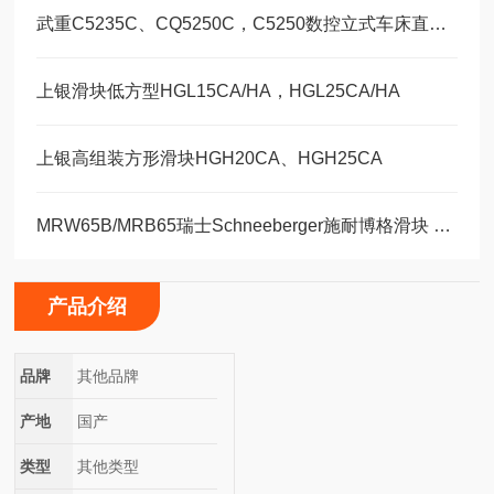
武重C5235C、CQ5250C，C5250数控立式车床直线运动滑块WEH35CA/WEW35CC
上银滑块低方型HGL15CA/HA，HGL25CA/HA
上银高组装方形滑块HGH20CA、HGH25CA
MRW65B/MRB65瑞士Schneeberger施耐博格滑块 导轨
产品介绍
品牌
其他品牌
产地
国产
类型
其他类型