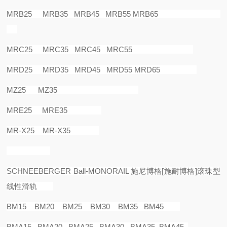
MRB25 MRB35 MRB45 MRB55 MRB65
MRC25 MRC35 MRC45 MRC55
MRD25 MRD35 MRD45 MRD55 MRD65
MZ25 MZ35
MRE25 MRE35
MR-X25 MR-X35
SCHNEEBERGER Ball-MONORAIL
施尼博格
[
施耐博格
]
滚珠型
线性滑轨
BM15 BM20 BM25 BM30 BM35 BM45
BMA15 BMA20 BMA25 BMA30 BMA35 BMA45