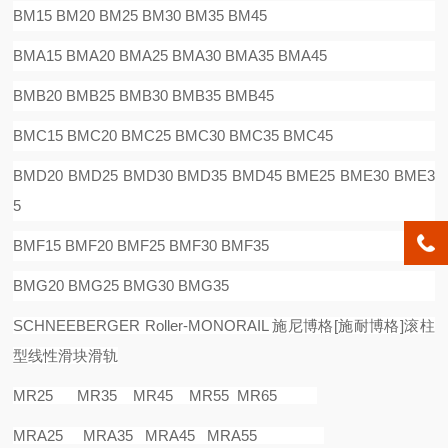
BM15 BM20 BM25 BM30 BM35 BM45
BMA15 BMA20 BMA25 BMA30 BMA35 BMA45
BMB20 BMB25 BMB30 BMB35 BMB45
BMC15 BMC20 BMC25 BMC30 BMC35 BMC45
BMD20 BMD25 BMD30 BMD35 BMD45 BME25 BME30 BME3
5
BMF15 BMF20 BMF25 BMF30 BMF35
BMG20 BMG25 BMG30 BMG35
SCHNEEBERGER Roller-MONORAIL
施尼博格
[
施耐博格
]
滚柱
型线性滑块滑轨
MR25 MR35 MR45 MR55 MR65
MRA25 MRA35 MRA45 MRA55