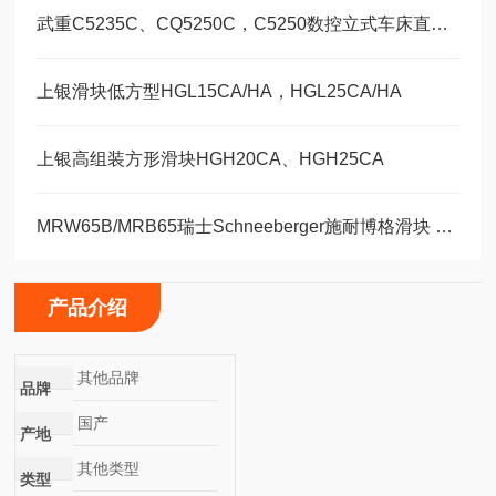
武重C5235C、CQ5250C，C5250数控立式车床直线运动滑块WEH35CA/WEW35CC
上银滑块低方型HGL15CA/HA，HGL25CA/HA
上银高组装方形滑块HGH20CA、HGH25CA
MRW65B/MRB65瑞士Schneeberger施耐博格滑块 导轨
产品介绍
其他品牌
品牌
国产
产地
其他类型
类型