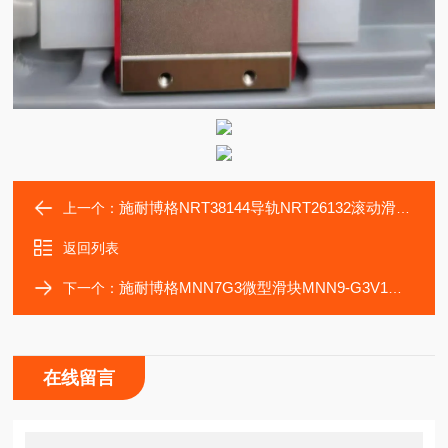
施耐博格NRT38144导轨NRT26132滚动滑块NRT19077轴承
上一个：
返回列表
施耐博格MNN7G3微型滑块MNN9-G3V1导轨MNNXL15
下一个：
在线留言