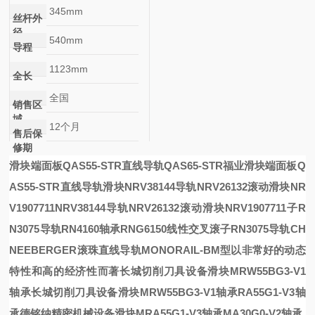
345mm
丝杆外
径
540mm
导程
1123mm
全长
全国
销售区
域
12个月
售后保
修期
滑块端面板QAS55-STR直线导轨QAS65-STR福业
滑块端面板Q
AS55-STR直线导轨
滑块
NRV38144导轨NRV26132滚动滑块NR
V1907711
NRV38144导轨NRV26132滚动滑块NRV1907711
子R
N3075导轨
RN4160轴承RNG6150线性交叉滚子RN3075导轨
CH
NEEBERGER滚珠直线导轨
MONORAIL-BM
型以非常好的动态
特性和高的经济性而著
长城切削刀具设备滑块MRW55BG3-V1
轴承
长城切削刀具设备滑块MRW55BG3-V1轴承
RA55G1-V3轴
承
德铭纳精密机械设备滑块MRA55G1-V3轴承
MA30G0-V2轴承