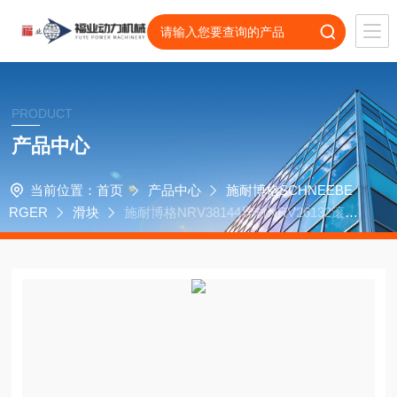
PRODUCT
产品中心
当前位置：
首页
产品中心
施耐博格SCHNEEBE
RGER
滑块
施耐博格NRV38144导轨NRV26132滚动
滑块NRV1907711