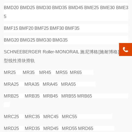
BMD20 BMD25 BMD30 BMD35 BMD45 BME25 BME30 BME3
5
BMF15 BMF20 BMF25 BMF30 BMF35
BMG20 BMG25 BMG30 BMG35
SCHNEEBERGER Roller-MONORAIL
施尼博格
[
施耐博格
]
滚柱
型线性滑块滑轨
MR25 MR35 MR45 MR55 MR65
MRA25 MRA35 MRA45 MRA55
MRB25 MRB35 MRB45 MRB55 MRB65
MRC25 MRC35 MRC45 MRC55
MRD25 MRD35 MRD45 MRD55 MRD65