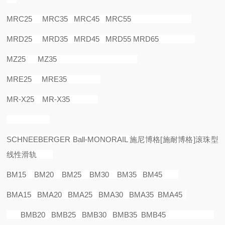
MRC25 MRC35 MRC45 MRC55
MRD25 MRD35 MRD45 MRD55 MRD65
MZ25 MZ35
MRE25 MRE35
MR-X25 MR-X35
SCHNEEBERGER Ball-MONORAIL
施尼博格
[
施耐博格
]
滚珠型
线性滑轨
BM15 BM20 BM25 BM30 BM35 BM45
BMA15 BMA20 BMA25 BMA30 BMA35 BMA45
BMB20 BMB25 BMB30 BMB35 BMB45