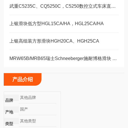
武重C5235C、CQ5250C，C5250数控立式车床直线运动滑块WEH35CA/WEW35CC
上银滑块低方型HGL15CA/HA，HGL25CA/HA
上银高组装方形滑块HGH20CA、HGH25CA
MRW65B/MRB65瑞士Schneeberger施耐博格滑块 导轨
产品介绍
其他品牌
品牌
国产
产地
其他类型
类型