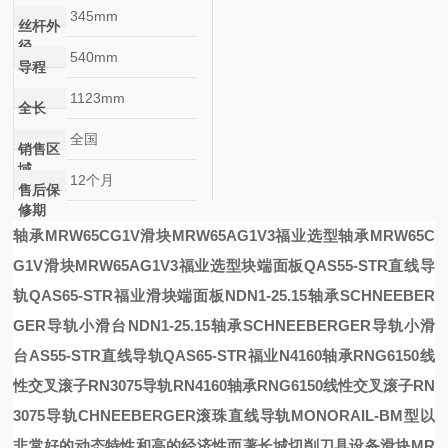
345mm
丝杆外
径
540mm
导程
1123mm
全长
全国
销售区
域
12个月
售后保
修期
轴承MRW65CG1V滑块MRW65AG1V3福业选型
轴承MRW65C
G1V滑块MRW65AG1V3福业选型
块端面板QAS55-STR直线导
轨QAS65-STR福业
滑块端面板
NDN1-25.15轴承SCHNEEBER
GER导轨小滑台
NDN1-25.15轴承SCHNEEBERGER导轨小滑
台
AS55-STR直线导轨QAS65-STR福业
N4160轴承RNG6150线
性交叉滚子RN3075导轨
RN4160轴承RNG6150线性交叉滚子RN
3075导轨
CHNEEBERGER滚珠直线导轨
MONORAIL-BM
型以
非常好的动态特性和高的经济性而著
长城切削刀具设备滑块MR