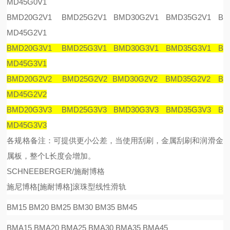
MD45G0V1
BMD20G2V1 BMD25G2V1 BMD30G2V1 BMD35G2V1 B
MD45G2V1
BMD20G3V1 BMD25G3V1 BMD30G3V1 BMD35G3V1 B
MD45G3V1
BMD20G2V2 BMD25G2V2 BMD30G2V2 BMD35G2V2 B
MD45G2V2
BMD20G3V3 BMD25G3V3 BMD30G3V3 BMD35G3V3 B
MD45G3V3
各规格备注：可提供更小公差，当使用刮刷，金属刮刷和润滑金
属板，整个
L
长度会增加。
SCHNEEBERGER/施耐博格
施尼博格
[
施耐博格
]
滚珠型线性滑
轨
BM15 BM20 BM25 BM30 BM35 BM45
BMA15 BMA20 BMA25 BMA30 BMA35 BMA45