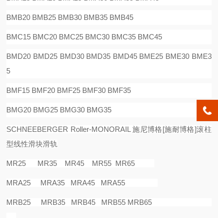
BMB20 BMB25 BMB30 BMB35 BMB45
BMC15 BMC20 BMC25 BMC30 BMC35 BMC45
BMD20 BMD25 BMD30 BMD35 BMD45 BME25 BME30 BME3
5
BMF15 BMF20 BMF25 BMF30 BMF35
BMG20 BMG25 BMG30 BMG35
SCHNEEBERGER Roller-MONORAIL
施尼博格
[
施耐博格
]
滚柱
型线性滑块滑轨
MR25 MR35 MR45 MR55 MR65
MRA25 MRA35 MRA45 MRA55
MRB25 MRB35 MRB45 MRB55 MRB65