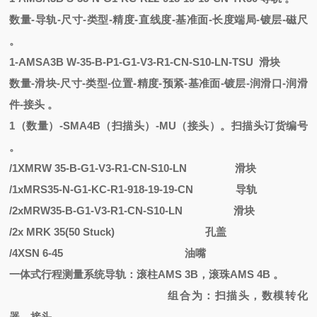
数量
-导轨-尺寸-类型-精度-直线度-基准面-长度端局-镀层-磁尺
。
1
-
AMSA3B
W
-
35-B-P1-G1-V3-R1-CN-S10-LN-TSU
滑块
数量
-滑块-尺寸-类型-位置-精度-预紧-基准面-镀层-润滑口-润滑
件-接头 。
1（数量）-SMA4B（扫描头）-MU（接头）。扫描头订货编号
。
/1XMRW 35-B-G1-V3-R1-CN-S10-LN
滑块
/1xMRS35-N-G1-KC-R1-918-19-19-CN
导轨
/2xMRW35-B-G1-V3-R1-CN-S10-LN
滑块
/2x MRK 35(50 Stuck)
孔盖
/4XSN 6-45
油嘴
一体式行程测量系统导轨：滚柱
AMS 3B，滚珠AMS 4B 。
组合为：扫描头，数模转化
器，接头
。