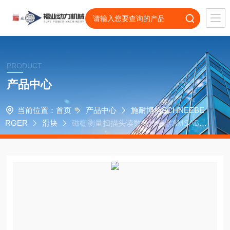
PRODUCT
产品中心
当前位置：
首页
产品中心
施耐博格SCHNEEBE
RGER
滑块
磁栅测量扫描头读数头传感器AMSABS-
3B施耐博格滑块