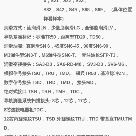
0，S21，S22，S23，
S32，S42，S49，S98，S99 。（具体位置
祥看样本）
润滑方式：油润滑
LN，少量脂润滑LG，全部脂润滑LV 。
导轨基准标记：标准
TR50，距离型TD20，TD50 。
润滑油嘴
: 直润滑
SN 6
，
45度SN6-45，90度SN6-90，
M3漏斗型SN3-T，M6漏斗型SN6-T。 带注油枪SFP-T3 。
润滑变径接头：
SA3-D3，SA6-RD-M8 。SV3-D3，SV6-M6 。
模拟信号接头
TSU，TRU，TMU。 磁尺TR50，基准脉冲ZN 。
数字信号接头
TSD，TRD，TMD 。 接头MD 。
绝对式接口
TSH，TRH，TMH，TDC 。
导轨测量系统扫描接头
: 8芯，12芯，17芯 。
8芯连接电器柜TDC 。
12芯内旋螺纹TSU，TSD 外旋螺纹TRU，TRD 带基座TMU,TM
D。