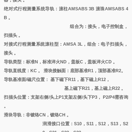
绝对式行程测量系统导轨：滚柱
AMSABS 3B 滚珠AMSABS 4
B 。
组合为：接头，电子控制盒，
扫描头
。
对接式行程测量系统滚柱型：
AMSA 3L，组合：电子扫描头，
接头 。
导轨类型：标准
N，标准淬火ND，盖板C，盖板淬火CD 。
导轨直线度：
KC 。 滑块接触面：底部基准R1，顶部基准R2。
导轨基准面
/磁尺位置： 基下磁下R11，基下磁上R12，
基上磁下
R21，基上磁上R22 。
扫描头位置：支架右侧
/头上P1支架左侧/头下P3， P2/P4需咨询
。
滑块导轨：非镀络
CN
，
镀络
CH
。
润滑接口位置：
S10，S11，S12，S13，S2