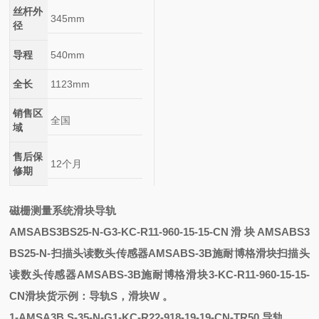
丝杆外
345mm
径
导程
540mm
全长
1123mm
销售区
全国
域
售后保
12个月
修期
磁栅测量系统滑块导轨
AMSABS3BS25-N-G3-KC-R11-960-15-15-CN滑块
AMSABS3
BS25-N-
扫描头读数头传感器AMSABS-3B施耐博格滑块
扫描头
读数头传感器AMSABS-3B施耐博格滑块
3-KC-R11-960-15-15-
CN滑块
货示例：
导轨
S，滑块W 。
1
-
AMSA3B
S
-
35-N-G1-KC-R22-918-19-19-CN-TR50
导轨
。