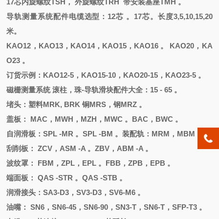
17芯内旋螺纹TSH， 外旋螺纹TRH 带安装基座TMH 。
导轨测量系统配件电缆选型：
12芯 。17芯。长度3,5,10,15,20
米。
KAO12，KAO13，KAO14，KAO15，KAO16 。 KAO20，KA
O23 。
订货示例：
KAO12-5，KAO15-10，KAO20-15，KAO23-5 。
磁栅测量系统
滚柱，珠
-导轨滑块配件大全：15 - 65 。
堵头
：
塑料
MRK, BRK 铜MRS，钢MRZ 。
盖板：
MAC，MWH，MZH，MWC 。BAC，BWC 。
自润滑板：
SPL -MR 。SPL -BM 。装配轨：MRM，MBM 。
刮削板：
ZCV，ASM -A 。ZBV，ABM -A 。
波纹罩：
FBM，ZPL，EPL 。FBB，ZPB，EPB 。
端面板：
QAS -STR 。QAS -STB 。
润滑接头：
SA3-D3，SV3-D3，SV6-M6 。
油嘴：
SN6，SN6-45，SN6-90，SN3-T，SN6-T，SFP-T3 。