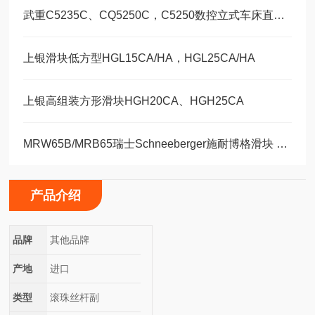
武重C5235C、CQ5250C，C5250数控立式车床直线运动滑块WEH35CA/WEW35CC
上银滑块低方型HGL15CA/HA，HGL25CA/HA
上银高组装方形滑块HGH20CA、HGH25CA
MRW65B/MRB65瑞士Schneeberger施耐博格滑块 导轨
产品介绍
品牌
其他品牌
产地
进口
类型
滚珠丝杆副