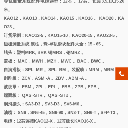
导轨测量系统配件电缆选型：
12芯 。17芯。长度3,5,10,15,20
米。
KAO12，KAO13，KAO14，KAO15，KAO16 。 KAO20，KA
O23 。
订货示例：
KAO12-5，KAO15-10，KAO20-15，KAO23-5 。
磁栅测量系统
滚柱，珠
-导轨滑块配件大全：15 - 65 。
堵头
：
塑料
MRK, BRK 铜MRS，钢MRZ 。
盖板：
MAC，MWH，MZH，MWC 。BAC，BWC 。
自润滑板：
SPL -MR 。SPL -BM 。装配轨：MRM，MBM 。
刮削板：
ZCV，ASM -A 。ZBV，ABM -A 。
波纹罩：
FBM，ZPL，EPL 。FBB，ZPB，EPB 。
端面板：
QAS -STR 。QAS -STB 。
润滑接头：
SA3-D3，SV3-D3，SV6-M6 。
油嘴：
SN6，SN6-45，SN6-90，SN3-T，SN6-T，SFP-T3 。
电缆：
12芯连接KAO12-X，12芯延长KAO16-X 。