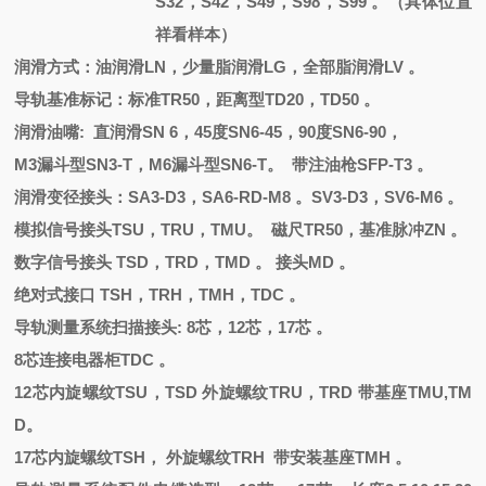
S32，S42，S49，S98，S99 。（具体位置
祥看样本）
润滑方式：油润滑
LN，少量脂润滑LG，全部脂润滑LV 。
导轨基准标记：标准
TR50，距离型TD20，TD50 。
润滑油嘴
: 直润滑
SN 6
，
45度SN6-45，90度SN6-90，
M3漏斗型SN3-T，M6漏斗型SN6-T。 带注油枪SFP-T3 。
润滑变径接头：
SA3-D3，SA6-RD-M8 。SV3-D3，SV6-M6 。
模拟信号接头
TSU，TRU，TMU。 磁尺TR50，基准脉冲ZN 。
数字信号接头
TSD，TRD，TMD 。 接头MD 。
绝对式接口
TSH，TRH，TMH，TDC 。
导轨测量系统扫描接头
: 8芯，12芯，17芯 。
8芯连接电器柜TDC 。
12芯内旋螺纹TSU，TSD 外旋螺纹TRU，TRD 带基座TMU,TM
D。
17芯内旋螺纹TSH， 外旋螺纹TRH 带安装基座TMH 。