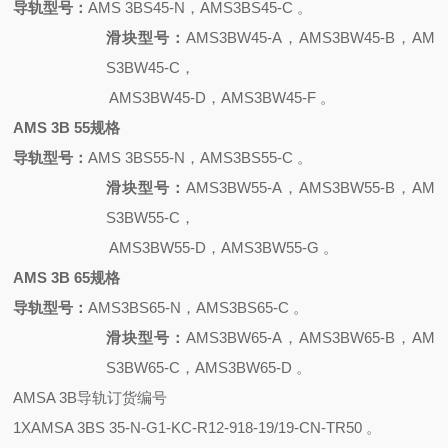
导轨型号：
AMS 3BS45-N，AMS3BS45-C 。
滑块型号：
AMS3BW45-A，AMS3BW45-B，AM
S3BW45-C，
AMS3BW45-D，AMS3BW45-F 。
AMS 3B 55规格
导轨型号：
AMS 3BS55-N，AMS3BS55-C 。
滑块型号：
AMS3BW55-A，AMS3BW55-B，AM
S3BW55-C，
AMS3BW55-D，AMS3BW55-G 。
AMS 3B 65规格
导轨型号：
AMS3BS65-N，AMS3BS65-C 。
滑块型号：
AMS3BW65-A，AMS3BW65-B，AM
S3BW65-C，AMS3BW65-D 。
AMSA 3B导轨订货编号
1XAMSA 3BS 35-N-G1-KC-R12-918-19/19-CN-TR50 。