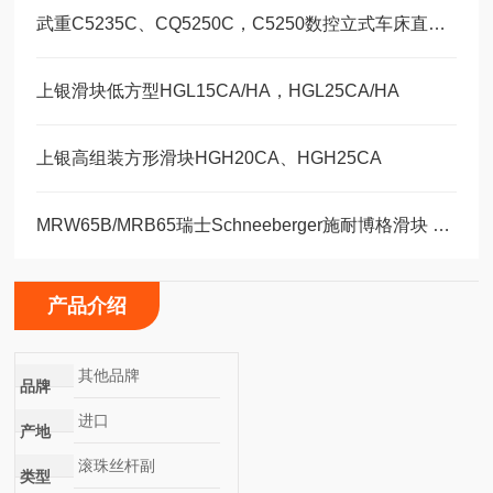
武重C5235C、CQ5250C，C5250数控立式车床直线运动滑块WEH35CA/WEW35CC
上银滑块低方型HGL15CA/HA，HGL25CA/HA
上银高组装方形滑块HGH20CA、HGH25CA
MRW65B/MRB65瑞士Schneeberger施耐博格滑块 导轨
产品介绍
其他品牌
品牌
进口
产地
滚珠丝杆副
类型