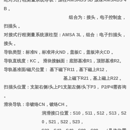
B 。
组合为：接头，电子控制盒，
扫描头
。
对接式行程测量系统滚柱型：
AMSA 3L，组合：电子扫描头，
接头 。
导轨类型：标准
N，标准淬火ND，盖板C，盖板淬火CD 。
导轨直线度：
KC 。 滑块接触面：底部基准R1，顶部基准R2。
导轨基准面
/磁尺位置： 基下磁下R11，基下磁上R12，
基上磁下
R21，基上磁上R22 。
扫描头位置：支架右侧
/头上P1支架左侧/头下P3， P2/P4需咨询
。
滑块导轨：非镀络
CN
，
镀络
CH
。
润滑接口位置：
S10，S11，S12，S13，S2
0，S21，S22，S23，