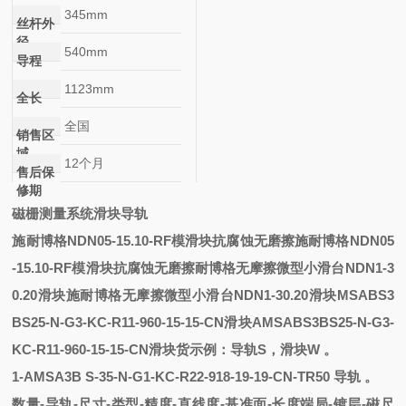
345mm
丝杆外
径
540mm
导程
1123mm
全长
全国
销售区
域
12个月
售后保
修期
磁栅测量系统滑块导轨
施耐博格NDN05-15.10-RF模滑块抗腐蚀无磨擦
施耐博格NDN05
-15.10-RF模滑块抗腐蚀无磨擦
耐博格无摩擦微型小滑台NDN1-3
0.20滑块
施耐博格无摩擦微型小滑台NDN1-30.20滑块
MSABS3
BS25-N-G3-KC-R11-960-15-15-CN滑块
AMSABS3BS25-N-G3-
KC-R11-960-15-15-CN滑块
货示例：
导轨
S，滑块W 。
1
-
AMSA3B
S
-
35-N-G1-KC-R22-918-19-19-CN-TR50
导轨
。
数量
-导轨-尺寸-类型-精度-直线度-基准面-长度端局-镀层-磁尺