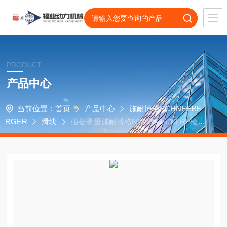
PRODUCT
产品中心
当前位置：
首页
产品中心
施耐博格SCHNEEBE
RGER
滑块
磁栅测量施耐博格NDN05-15.10-RF模滑
块抗腐蚀无磨擦