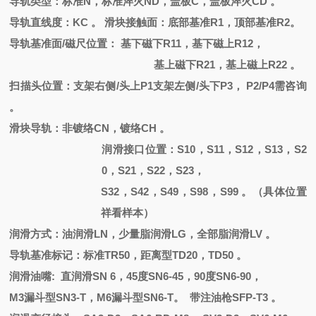
导轨类型：标准
N，标准淬火ND，盖板C，盖板淬火CD 。
导轨直线度：
KC 。 滑块接触面：底部基准R1，顶部基准R2。
导轨基准面
/磁尺位置： 基下磁下R11，基下磁上R12，
基上磁下
R21，基上磁上R22 。
扫描头位置：支架右侧
/头上P1支架左侧/头下P3， P2/P4需咨询
。
滑块导轨：非镀络
CN
，
镀络
CH
。
润滑接口位置：
S10，S11，S12，S13，S2
0，S21，S22，S23，
S32，S42，S49，S98，S99 。（具体位置
祥看样本）
润滑方式：油润滑
LN，少量脂润滑LG，全部脂润滑LV 。
导轨基准标记：标准
TR50，距离型TD20，TD50 。
润滑油嘴
: 直润滑
SN 6
，
45度SN6-45，90度SN6-90，
M3漏斗型SN3-T，M6漏斗型SN6-T。 带注油枪SFP-T3 。