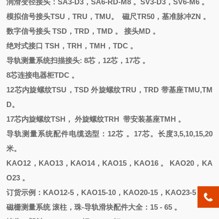
润滑变径接头：
SA3-D3，SA6-RD-M8 。SV3-D3，SV6-M6 。
模拟信号接头
TSU，TRU，TMU。 磁尺TR50，基准脉冲ZN 。
数字信号接头
TSD，TRD，TMD 。 接头MD 。
绝对式接口
TSH，TRH，TMH，TDC 。
导轨测量系统扫描接头
: 8芯，12芯，17芯 。
8芯连接电器柜TDC 。
12芯内旋螺纹TSU，TSD 外旋螺纹TRU，TRD 带基座TMU,TM
D。
17芯内旋螺纹TSH， 外旋螺纹TRH 带安装基座TMH 。
导轨测量系统配件电缆选型：
12芯 。17芯。长度3,5,10,15,20
米。
KAO12，KAO13，KAO14，KAO15，KAO16 。 KAO20，KA
O23 。
订货示例：
KAO12-5，KAO15-10，KAO20-15，KAO23-5 。
磁栅测量系统
滚柱，珠
-导轨滑块配件大全：15 - 65 。