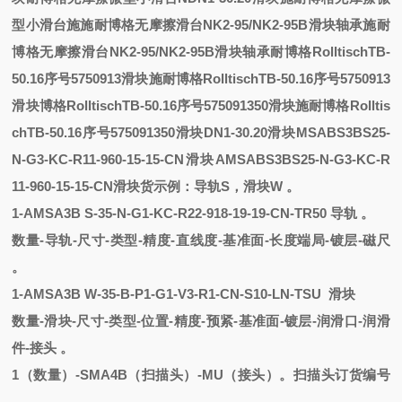
型小滑台
施
施耐博格无摩擦滑台NK2-95/NK2-95B滑块轴承
施耐
博格无摩擦滑台NK2-95/NK2-95B滑块轴承
耐博格RolltischTB-
50.16序号5750913滑块
施耐博格RolltischTB-50.16序号5750913
滑块
博格RolltischTB-50.16序号575091350滑块
施耐博格Rolltis
chTB-50.16序号575091350滑块
DN1-30.20滑块
MSABS3BS25-
N-G3-KC-R11-960-15-15-CN滑块
AMSABS3BS25-N-G3-KC-R
11-960-15-15-CN滑块
货示例：
导轨
S，滑块W 。
1
-
AMSA3B
S
-
35-N-G1-KC-R22-918-19-19-CN-TR50
导轨
。
数量
-导轨-尺寸-类型-精度-直线度-基准面-长度端局-镀层-磁尺
。
1
-
AMSA3B
W
-
35-B-P1-G1-V3-R1-CN-S10-LN-TSU
滑块
数量
-滑块-尺寸-类型-位置-精度-预紧-基准面-镀层-润滑口-润滑
件-接头 。
1（数量）-SMA4B（扫描头）-MU（接头）。扫描头订货编号
。