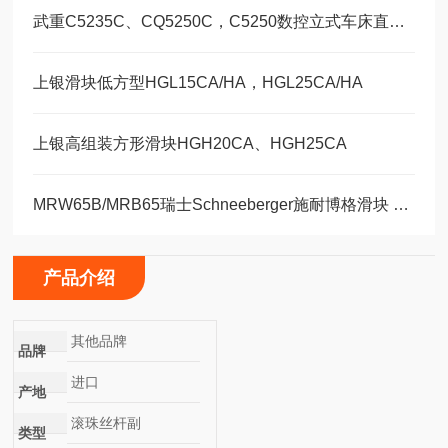
武重C5235C、CQ5250C，C5250数控立式车床直线运动滑块WEH35CA/WEW35CC
上银滑块低方型HGL15CA/HA，HGL25CA/HA
上银高组装方形滑块HGH20CA、HGH25CA
MRW65B/MRB65瑞士Schneeberger施耐博格滑块 导轨
产品介绍
其他品牌
品牌
进口
产地
滚珠丝杆副
类型