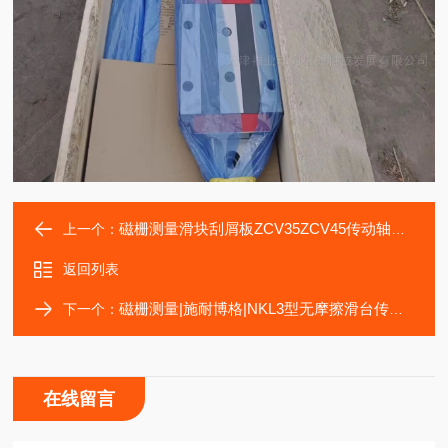
磁栅测量滑块刮屑板ZCV35ZCV45传动轴承零部件ZCV55
上一个：
返回列表
磁栅测量|施耐博格|NKL3型无摩擦滑台传动滑块
下一个：
在线留言