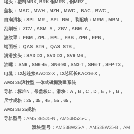
堵头
：
塑料
MRK, BRK 铜MRS，钢MRZ 。
盖板：
MAC，MWH，MZH，MWC 。BAC，BWC 。
自润滑板：
SPL -MR 。SPL -BM 。装配轨：MRM，MBM 。
刮削板：
ZCV，ASM -A 。ZBV，ABM -A 。
波纹罩：
FBM，ZPL，EPL 。FBB，ZPB，EPB 。
端面板：
QAS -STR 。QAS -STB 。
润滑接头：
SA3-D3，SV3-D3，SV6-M6 。
油嘴：
SN6，SN6-45，SN6-90，SN3-T，SN6-T，SFP-T3 。
电缆：
12芯连接KAO12-X，12芯延长KAO16-X 。
AMS 3B滚柱型 一体式磁栅测量系统
导轨：标准
N，带盖板C 。滑块：A，B，C，D，E，F，G 。
尺寸规格：
25，35，45，55，65 。
AMS 3B 25规格
导轨型号：
AMS 3BS25-N，AMS3BS25-C 。
滑块型号：
AMS3BW25-A，AMS3BW25-B，AM