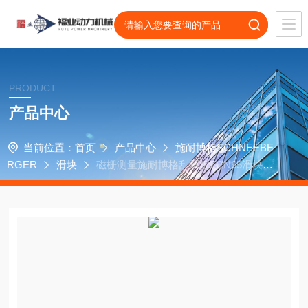
PRODUCT
产品中心
当前位置：
首页
产品中心
施耐博格SCHNEEBE
RGER
滑块
磁栅测量施耐博格刮屑板ZCN65滑块零
部件ZCN100选型