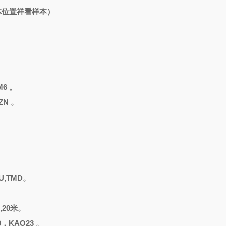
（具体位置祥看样本）
。
M6 。
ZN 。
U,TMD。
5,20米。
0，KAO23 。