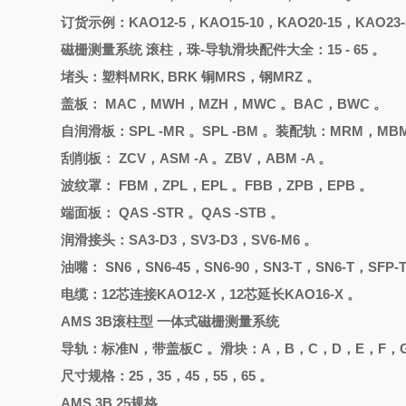
订货示例：
KAO12-5，KAO15-10，KAO20-15，KAO23-
磁栅测量系统
滚柱，珠
-导轨滑块配件大全：15 - 65 。
堵头
：
塑料
MRK, BRK 铜MRS，钢MRZ 。
盖板：
MAC，MWH，MZH，MWC 。BAC，BWC 。
自润滑板：
SPL -MR 。SPL -BM 。装配轨：MRM，MB
刮削板：
ZCV，ASM -A 。ZBV，ABM -A 。
波纹罩：
FBM，ZPL，EPL 。FBB，ZPB，EPB 。
端面板：
QAS -STR 。QAS -STB 。
润滑接头：
SA3-D3，SV3-D3，SV6-M6 。
油嘴：
SN6，SN6-45，SN6-90，SN3-T，SN6-T，SFP-T
电缆：
12芯连接KAO12-X，12芯延长KAO16-X 。
AMS 3B滚柱型 一体式磁栅测量系统
导轨：标准
N，带盖板C 。滑块：A，B，C，D，E，F，G
尺寸规格：
25，35，45，55，65 。
AMS 3B 25规格