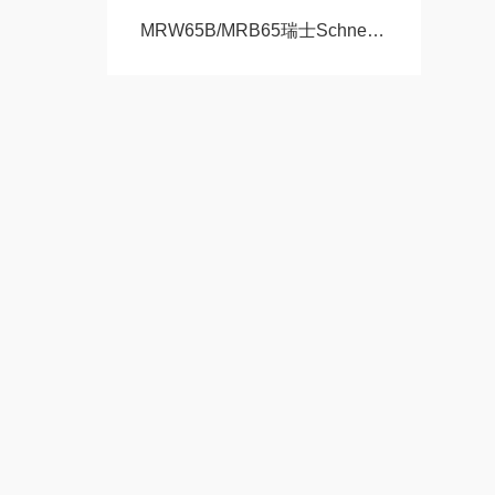
MRW65B/MRB65瑞士Schneeberger施耐博格滑块 导轨