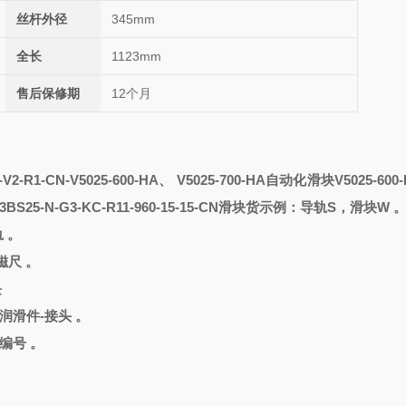
丝杆外径
345mm
全长
1123mm
售后保修期
12个月
V2-R1-CN-
V5025-600-HA、 V5025-700-HA自动化滑块
V5025-600
BS25-N-G3-KC-R11-960-15-15-CN滑块
货示例：
导轨
S，滑块W 
轨
。
磁尺 。
块
-润滑件-接头 。
编号 。