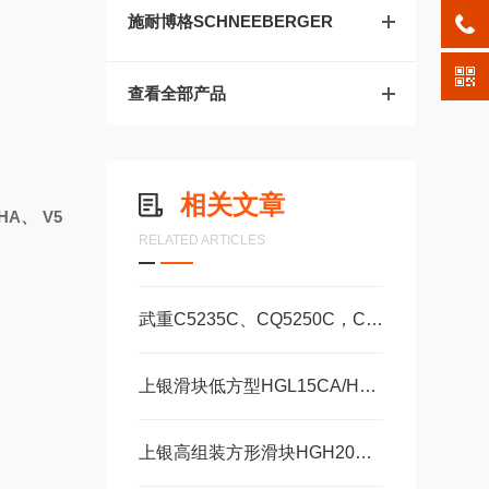
施耐博格SCHNEEBERGER
查看全部产品
相关文章
-HA、 V5
RELATED ARTICLES
。
武重C5235C、CQ5250C，C5250数控立式车床直线运动滑块WEH35CA/WEW35CC
上银滑块低方型HGL15CA/HA，HGL25CA/HA
上银高组装方形滑块HGH20CA、HGH25CA