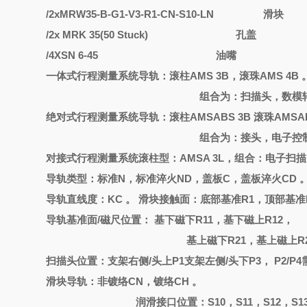
/2xMRW35-B-G1-V3-R1-CN-S10-LN
滑块
/2x MRK 35(50 Stuck)
孔盖
/4XSN 6-45
油嘴
一体式行程测量系统导轨：滚柱
AMS 3B，滚珠AMS 4B 
组合为：扫描头，数模
绝对式行程测量系统导轨：滚柱
AMSABS 3B 滚珠AMSAB
组合为：接头，电子控
对接式行程测量系统滚柱型：
AMSA 3L，组合：电子扫
导轨类型：标准
N，标准淬火ND，盖板C，盖板淬火CD 
导轨直线度：
KC 。 滑块接触面：底部基准R1，顶部基准
导轨基准面
/磁尺位置： 基下磁下R11，基下磁上R12，
基上磁下
R21，基上磁上R2
扫描头位置：支架右侧
/头上P1支架左侧/头下P3， P2/P
滑块导轨：非镀络
CN
，
镀络
CH
。
润滑接口位置：
S10，S11，S12，S1