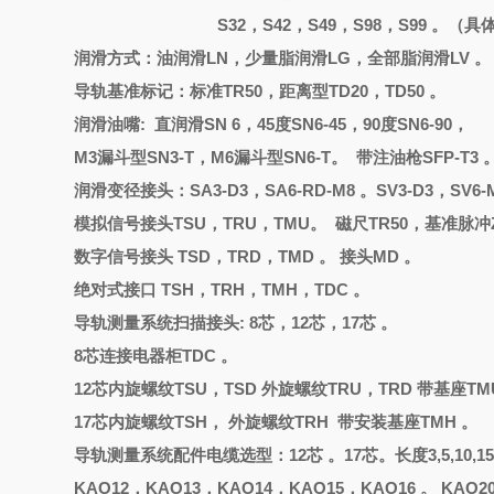
S32，S42，S49，S98，S99 。
润滑方式：油润滑
LN，少量脂润滑LG，全部脂润滑LV 。
导轨基准标记：标准
TR50，距离型TD20，TD50 。
润滑油嘴
: 直润滑
SN 6
，
45度SN6-45，90度SN6-90，
M3漏斗型SN3-T，M6漏斗型SN6-T。 带注油枪SFP-T3 
润滑变径接头：
SA3-D3，SA6-RD-M8 。SV3-D3，SV6-
模拟信号接头
TSU，TRU，TMU。 磁尺TR50，基准脉冲
数字信号接头
TSD，TRD，TMD 。 接头MD 。
绝对式接口
TSH，TRH，TMH，TDC 。
导轨测量系统扫描接头
: 8芯，12芯，17芯 。
8芯连接电器柜TDC 。
12芯内旋螺纹TSU，TSD 外旋螺纹TRU，TRD 带基座TM
17芯内旋螺纹TSH， 外旋螺纹TRH 带安装基座TMH 。
导轨测量系统配件电缆选型：
12芯 。17芯。长度3,5,10,1
KAO12，KAO13，KAO14，KAO15，KAO16 。 KAO2