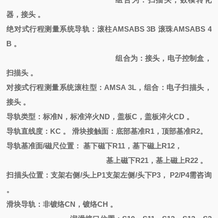
器，接头
。
绝对式行程测量系统导轨：滚柱
AMSABS 3B 滚珠AMSABS 4
B 。
组合为：接头，电子控制盒，
扫描头
。
对接式行程测量系统滚柱型：
AMSA 3L，组合：电子扫描头，
接头 。
导轨类型：标准
N，标准淬火ND，盖板C，盖板淬火CD 。
导轨直线度：
KC 。 滑块接触面：底部基准R1，顶部基准R2。
导轨基准面
/磁尺位置： 基下磁下R11，基下磁上R12，
基上磁下
R21，基上磁上R22 。
扫描头位置：支架右侧
/头上P1支架左侧/头下P3， P2/P4需咨询
。
滑块导轨：非镀络
CN
，
镀络
CH
。