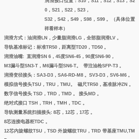
润滑接口位置：
S10，S11，S12，S13，S2
0，S21，S22，S23，
S32，S42，S49，S98，S99 。（具体位置
祥看样本）
润滑方式：油润滑
LN，少量脂润滑LG，全部脂润滑LV 。
导轨基准标记：标准
TR50，距离型TD20，TD50 。
润滑油嘴
: 直润滑
SN 6
，
45度SN6-45，90度SN6-90，
M3漏斗型SN3-T，M6漏斗型SN6-T。 带注油枪SFP-T3 。
润滑变径接头：
SA3-D3，SA6-RD-M8 。SV3-D3，SV6-M6 。
模拟信号接头
TSU，TRU，TMU。 磁尺TR50，基准脉冲ZN 。
数字信号接头
TSD，TRD，TMD 。 接头MD 。
绝对式接口
TSH，TRH，TMH，TDC 。
导轨测量系统扫描接头
: 8芯，12芯，17芯 。
8芯连接电器柜TDC 。
12芯内旋螺纹TSU，TSD 外旋螺纹TRU，TRD 带基座TMU,TM