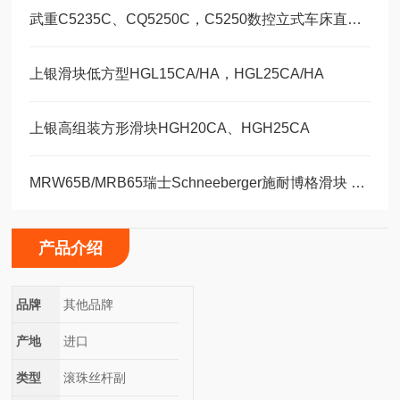
武重C5235C、CQ5250C，C5250数控立式车床直线运动滑块WEH35CA/WEW35CC
上银滑块低方型HGL15CA/HA，HGL25CA/HA
上银高组装方形滑块HGH20CA、HGH25CA
MRW65B/MRB65瑞士Schneeberger施耐博格滑块 导轨
产品介绍
品牌
其他品牌
产地
进口
类型
滚珠丝杆副