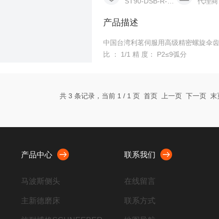
ST90-DSB-R-1-P2
代理商
产品描述
中国台湾利茗伺服用高级精密螺旋伞齿轮减速机 Liming / 利明 型 号： ST90-DS
比 ： 1/1 精 度： P2≤9弧分
共 3 条记录，当前 1 / 1 页 首页 上一页 下一页 
产品中心
联系我们
马波斯侧头
在线留言
主新德磨床
联系方式