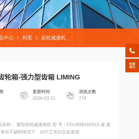
品中心
利茗
齿轮减速机
机齿轮箱-强力型齿箱 LIMING
质
更新时间
浏览次数
2026-03-21
774
减速电机 型 号：CGU09B150S15 减 速
/150 出力轴径： φ15 交 期：下单后不缺料情况下，10个工作日左右发货