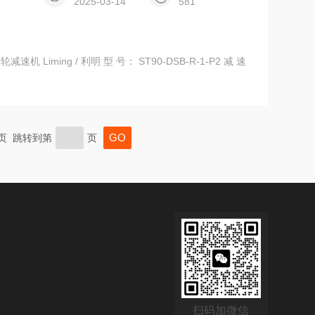
2025-03-14
581
B-R-1-P2 减 速
末页 跳转到第
页
扫码加微信