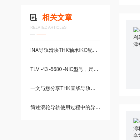
相关文章
RELATED ARTICLES
INA导轨滑块THK轴承IKO配件SBC线轨福业自动化选型
TLV -43 -5680 -NIC型号，尺寸，长度CS -28 -100 -2RS -B -NIC 。
一文与您分享THK直线导轨滚珠丝杠的常见故障相应解决方法
简述滚轮导轨使用过程中的异常信号解决方法