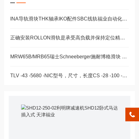
INA导轨滑块THK轴承IKO配件SBC线轨福业自动化选型
正确安装ROLLON滑轨是承受高负载并保持定位精度的关键
MRW65B/MRB65瑞士Schneeberger施耐博格滑块 导轨
TLV -43 -5680 -NIC型号，尺寸，长度CS -28 -100 -2RS -B -NIC 。