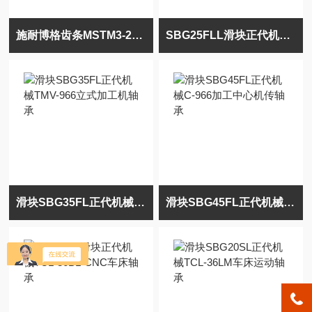
施耐博格齿条MSTM3-29*29*198-G齿距偏差小
SBG25FLL滑块正代机械TMV-1272加工中机导轨
滑块SBG35FL正代机械TMV-966立式加工机轴承
滑块SBG45FL正代机械C-966加工中心机传轴承