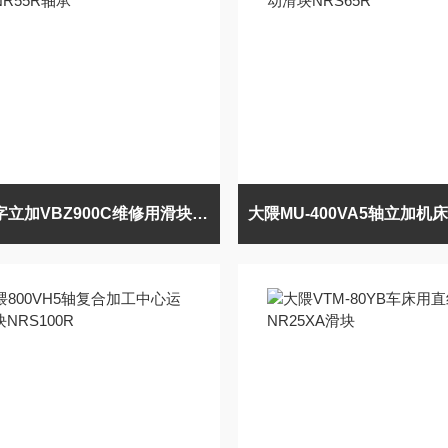
帝马数字立加VBZ900C维修用滑块NR55R轴承