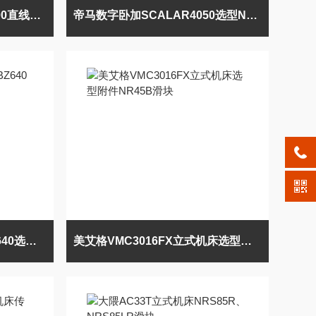
帝马数字加工中心Matrix1500直线滑块NRS85A
帝马数字卧加SCALAR4050选型NRS100LA滑块
帝马数字立式加工中心VBZ640选型滑块NR30B
美艾格VMC3016FX立式机床选型附件NR45B滑块