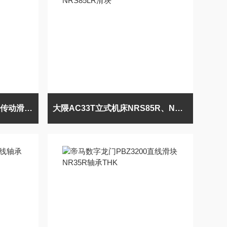
大隈MU-400VA5轴立加机床传动滑块NRS65R
大隈AC33T立式机床NRS85R、NRS85LR滑块