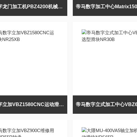
帝马数字龙门加工机PBZ4200机械滑块NRS55A
帝马数字立加VBZ1580CNC运动滑块NR25XB