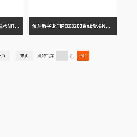
大隈VTM-80YB车床用直线轴承NR25XA滑块
帝马数字龙门PBZ3200直线滑块NR35R轴承THK
一页
末页
跳转到第
页