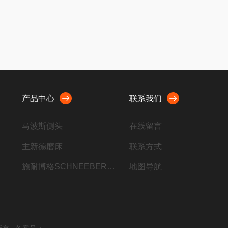
产品中心
联系我们
马波斯侧头
在线留言
主新德磨床
联系方式
施耐博格SCHNEEBERGER
地图导航
海德汉编码器
行星减速机
德国波龙BLUM刀具对刀仪