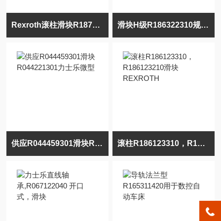
Rexroth滚柱滑块R187262360-宽幅型65/100
滑块H级R186322310规格100孔距200*230
供应R044459301滑块R044221301力士乐微型
滚柱R186123310，R186123210滑块REXROTH